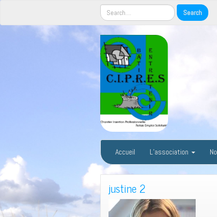
Accueil
L’association
No
justine 2