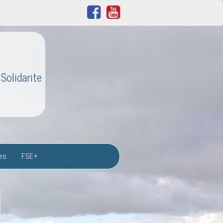
Solidarite
res
FSE+