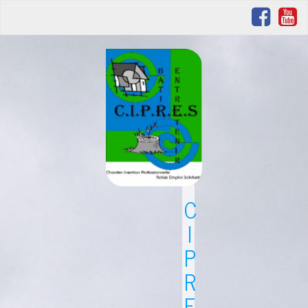
C
I
P
R
E