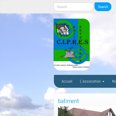
Accueil
L’association
No
batiment