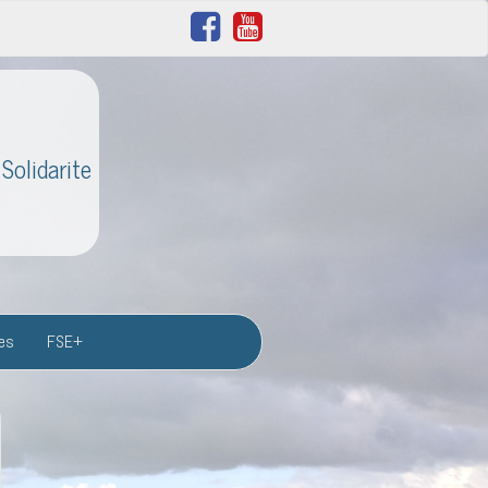
Solidarite
res
FSE+