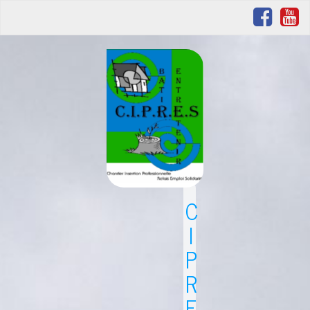
C
I
P
R
E