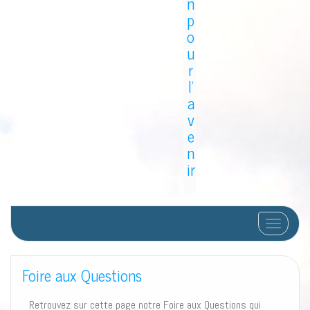
n
p
o
u
r
l'
a
v
e
n
ir
Afficher/
Foire aux Questions
Retrouvez sur cette page notre Foire aux Questions qui