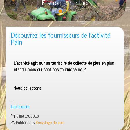
Environnement ici
c
v
e
a
d
n
e
t
Découvrez les fournisseurs de l’activité
n
Pain
t
L’activité agit sur un territoire de collecte de plus en plus
étendu, mais qui sont nos fournisseurs ?
Nous collectons
…
Lire la suite
juillet 19, 2018
Publié dans
Recyclage de pain