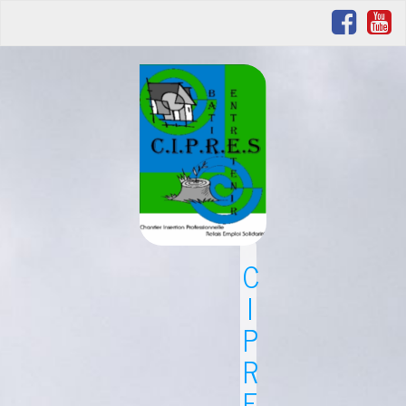
C
I
P
R
E