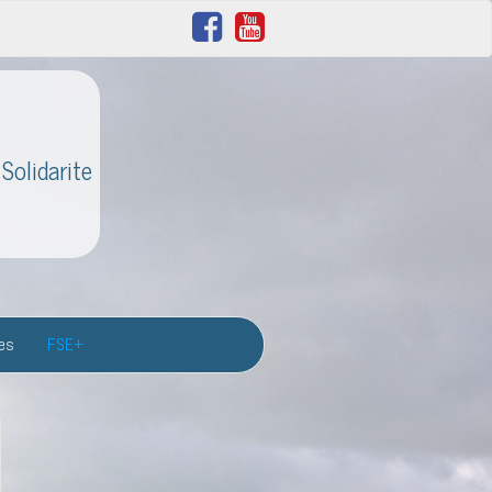
Solidarite
res
FSE+