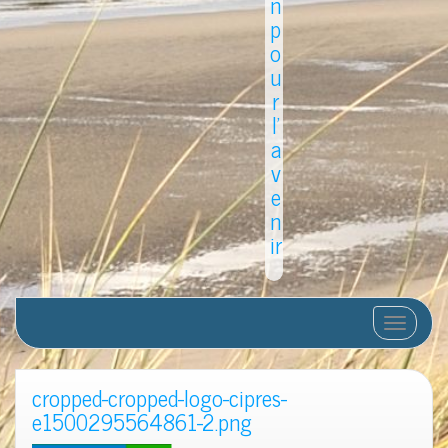
n
p
o
u
r
l'
a
v
e
n
ir
Afficher/
cropped-cropped-logo-cipres-
e1500295564861-2.png