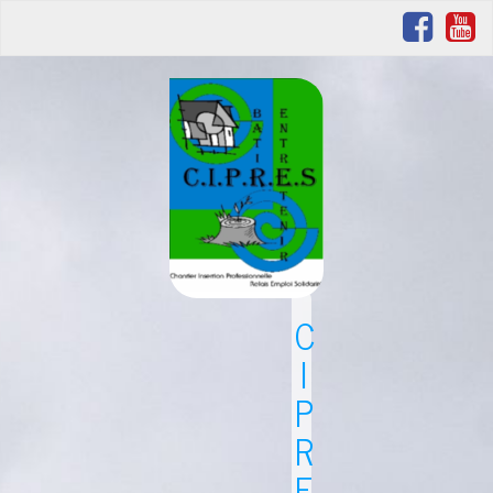
C
I
P
R
E