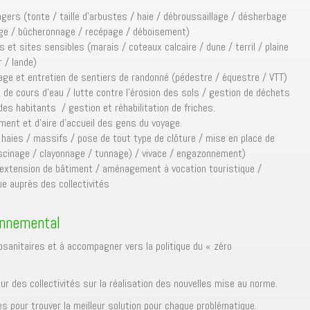
ers (tonte / taille d’arbustes / haie / débroussaillage / désherbage
ge / bûcheronnage / recépage / déboisement)
et sites sensibles (marais / coteaux calcaire / dune / terril / plaine
r / lande)
sage et entretien de sentiers de randonné (pédestre / équestre / VTT)
e cours d’eau / lutte contre l’érosion des sols / gestion de déchets
des habitants / gestion et réhabilitation de friches.
ment et d’aire d’accueil des gens du voyage.
/ haies / massifs / pose de tout type de clôture / mise en place de
ascinage / clayonnage / tunnage) / vivace / engazonnement)
(extension de bâtiment / aménagement à vocation touristique /
ue auprès des collectivités
onnemental
tosanitaires et à accompagner vers la politique du « zéro
 des collectivités sur la réalisation des nouvelles mise au norme.
 pour trouver la meilleur solution pour chaque problématique.