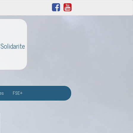
Solidarite
res
FSE+