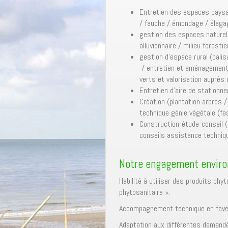
Entretien des espaces paysag
/ fauche / émondage / élaga
gestion des espaces naturels 
alluvionnaire / milieu forestie
gestion d’espace rural (bali
/ entretien et aménagement d
verts et valorisation auprès 
Entretien d’aire de stationne
Création (plantation arbres 
technique génie végétale (f
Construction-étude-conseil 
conseils assistance techniq
Notre engagement envir
Habilité à utiliser des produits phy
phytosanitaire ».
Accompagnement technique en faveur
Adaptation aux différentes demandes