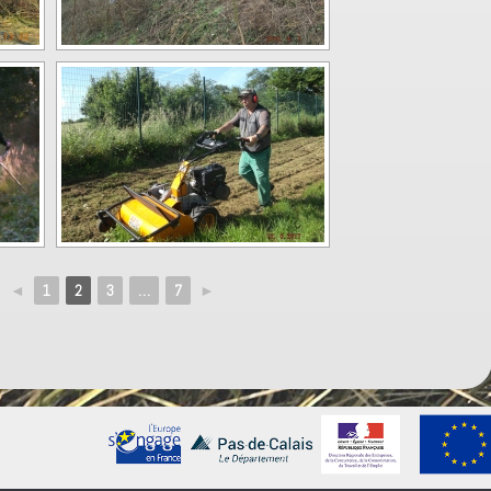
◄
1
2
3
…
7
►