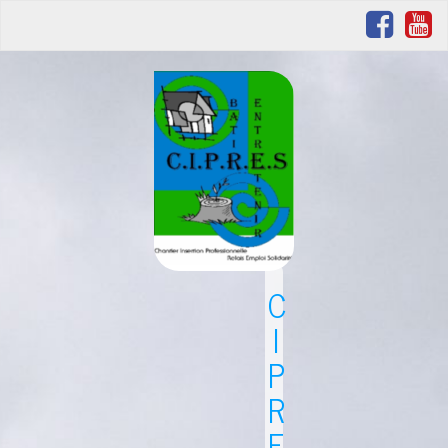
C
I
P
R
E