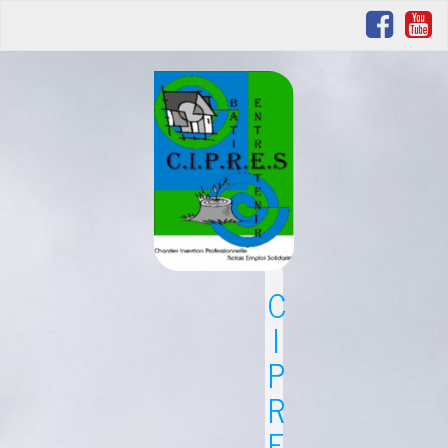
C
I
P
R
E