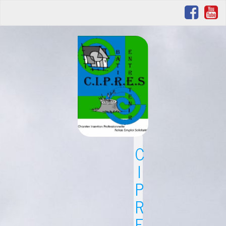
C
I
P
R
E